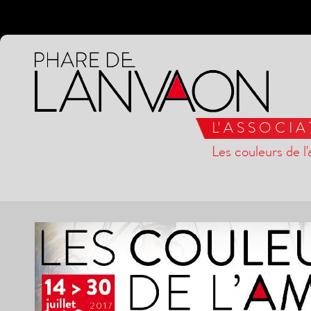
L' A S S O C I A
Les couleurs de l